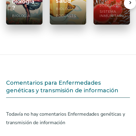
salud
biología
PODCASTS
?
BIOLOGÍA
SISTEMA
BIOLOGÍA
PODCASTS
INMUNITARIO
Comentarios para Enfermedades
genéticas y transmisión de información
Todavía no hay comentarios Enfermedades genéticas y
transmisión de información