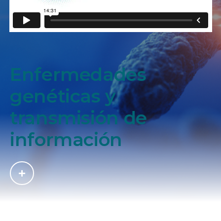
Enfermedades
genéticas y
transmisión de
información
14:31
Dejar un comentario
Biología