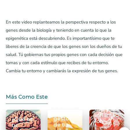
En este video replanteamos la perspectiva respecto a los
genes desde la biología y teniendo en cuenta lo que la
epigenética está descubriendo. Es importantísimo que te
liberes de la creencia de que los genes son los dueños de tu
salud. Tú gobiernas tus propios genes con cada decisión que
tomas y con cada estímulo que recibes de tu entorno.
Cambia tu entorno y cambiarás la expresión de tus genes.
2.
Sistema
19. El
nervioso
lenguaje
Más Como Este
, el
inmunit
verdade
ario y la
ro
inflamac
gestor
¿Qué es
ión
de tu
tu
BIOLOGÍA