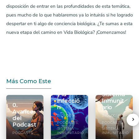
disposición de entrar en las profundidades de esta temática,
pues mucho de lo que hablaremos ya lo intuirás si he logrado
despertar en ti algo de conciencia biológica. ¿Te sumas a esta
nueva etapa del camino en Vida Biológica? ¡Comenzamos!
20. Tus
defensa
21.
s
Optimiz
Más Como Este
innatas
ando tu
y la
Sistema
infecció
Inmunit
0.
n
ario
Avance
BIOLOGÍA
BIOLOGÍA
del
PODCASTS
PODCASTS
Podcast
SISTEMA
SISTEMA
PODCASTS
INMUNITARIO
INMUNITARIO