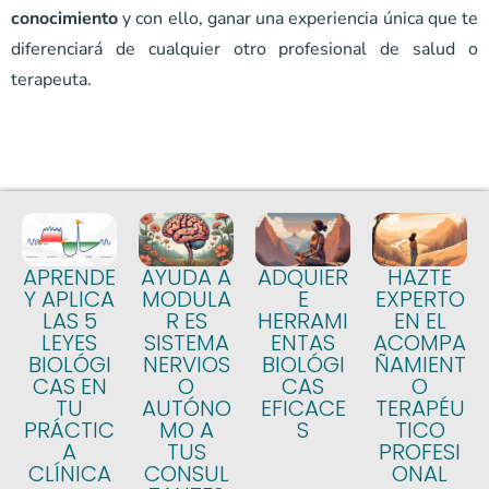
conocimiento
y con ello, ganar una experiencia única que te
diferenciará de cualquier otro profesional de salud o
terapeuta.
APRENDE
AYUDA A
ADQUIER
HAZTE
Y APLICA
MODULA
E
EXPERTO
LAS 5
R ES
HERRAMI
EN EL
LEYES
SISTEMA
ENTAS
ACOMPA
BIOLÓGI
NERVIOS
BIOLÓGI
ÑAMIENT
CAS EN
O
CAS
O
TU
AUTÓNO
EFICACE
TERAPÉU
PRÁCTIC
MO A
S
TICO
A
TUS
PROFESI
CLÍNICA
CONSUL
ONAL