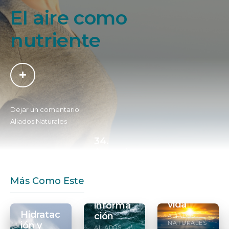
El aire como
nutriente
Dejar un comentario
Aliados Naturales
34.
Agua de
Luz
Mar,
Solar,
fuente
Más Como Este
regulad
de vida
or de
e
vida
informa
Hidratac
ción
ALIADOS
NATURALES
ión y
ALIADOS